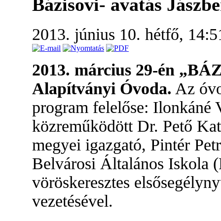
Bázisovi- avatás Jászb
2013. június 10. hétfő, 14:
2013. március 29-én „BÁZ
Alapítványi Óvoda.
Az óvo
program felelőse: Ilonkáné 
közreműködött Dr. Pető Kat
megyei igazgató, Pintér Pe
Belvárosi Általános Iskola (
vöröskeresztes elsősegélyny
vezetésével.