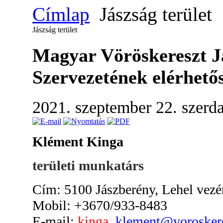
Címlap
Jászság terület
Jászság terület
Magyar Vöröskereszt Já
Szervezetének elérhető
2021. szeptember 22. szerd
Klément Kinga
területi munkatárs
Cím: 5100 Jászberény, Lehel vezér
Mobil: +3670/933-8483
E-mail:
kinga
.klement@vorosker