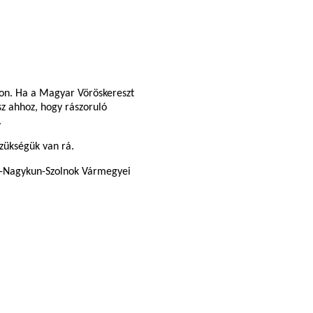
jon. Ha a Magyar Vöröskereszt
sz ahhoz, hogy rászoruló
.
szükségük van rá.
ász-Nagykun-Szolnok Vármegyei