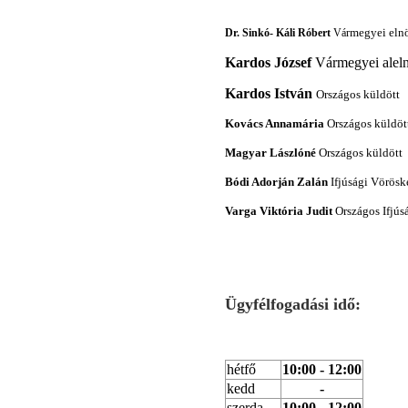
megyei elnö
Dr. Sinkó- Káli Róbert
Vár
Kardos József
Vármegyei alel
Kardos István
Országos küldött
Kovács Annamária
Országos küldött
Magyar Lászlóné
Országos küldött
Bódi Adorján Zalán
Ifjúsági Vörösk
Varga Viktória Judit
Országos Ifjús
Ügyfélfogadási idő:
h
étfő
10:00 - 12:00
kedd
-
szerda
10:00 - 12:00