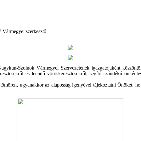
57
Vármegyei szerkesztő
Nagykun-Szolnok Vármegyei Szervezetének igazgatójaként köszönt
resztesekről és leendő vöröskeresztesekről, segítő szándékú önkénte
 tömören, ugyanakkor az alaposság igényével tájékoztatni Önöket, h