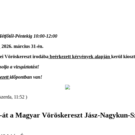
étfőtől-Péntekig 10:00-12:00
:
2026. március 31-én.
i Vöröskereszt irodába
beérkezett kérvények alapján
kerül kiosz
olja a vizsgáztatást!
ezett
időpontban van!
szerda, 11:52 )
%-át a Magyar Vöröskereszt Jász-Nagykun-S