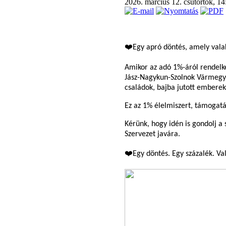
2026. március 12. csütörtök, 1
❤️Egy apró döntés, amely vala
Amikor az adó 1%-áról rendelke
Jász-Nagykun-Szolnok Vármegyei
családok, bajba jutott emberek
Ez az 1% élelmiszert, támogatá
Kérünk, hogy idén is gondolj a
Szervezet javára.
❤️Egy döntés. Egy százalék. Val