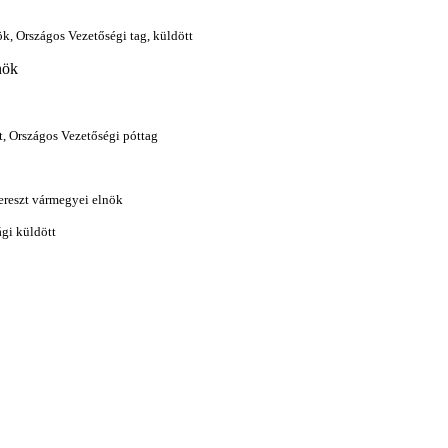
k, Országos Vezetőségi tag, küldött
nök
, Országos Vezetőségi póttag
ereszt vármegyei elnök
ági küldött