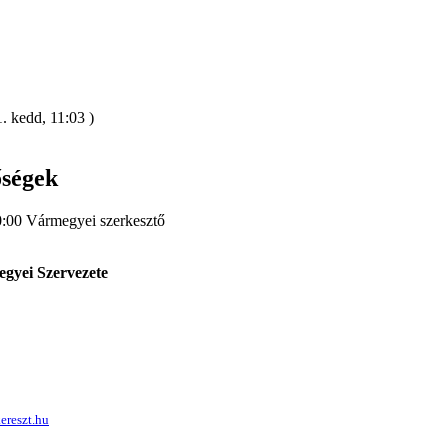
. kedd, 11:03 )
őségek
0:00
Vármegyei szerkesztő
gyei Szervezete
reszt.hu