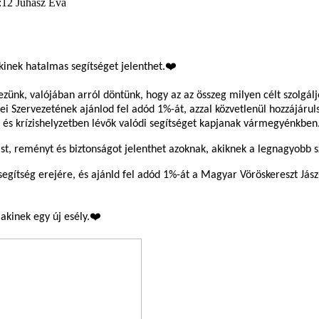
4:12
Juhász Éva
kinek hatalmas segítséget jelenthet.❤️
zünk, valójában arról döntünk, hogy az az összeg milyen célt szolgál
 Szervezetének ajánlod fel adód 1%-át, azzal közvetlenül hozzájárul
 és krízishelyzetben lévők valódi segítséget kapjanak vármegyénkben
st, reményt és biztonságot jelenthet azoknak, akiknek a legnagyobb 
 segítség erejére, és ajánld fel adód 1%-át a Magyar Vöröskereszt J
akinek egy új esély.❤️