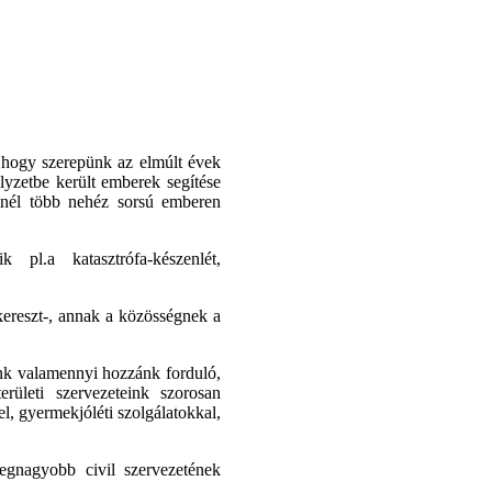
 hogy szerepünk az elmúlt évek
elyzetbe került emberek segítése
minél több nehéz sorsú emberen
pl.a katasztrófa-készenlét,
skereszt-, annak a közösségnek a
unk valamennyi hozzánk forduló,
rületi szervezeteink szorosan
l, gyermekjóléti szolgálatokkal,
egnagyobb civil szervezetének