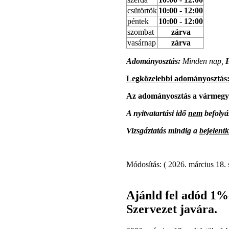
csütörtök
10:00 - 12:00
péntek
10:00 - 12:00
szombat
zárva
vasárnap
zárva
Adományosztás:
Minden nap,
H
Legközelebbi adományosztás
Az adományosztás a vármegye
A nyitvatartási idő
nem
befolyás
Vizsgáztatás mindig a
bejelentk
Módosítás: ( 2026. március 18. 
Ajánld fel adód 1
Szervezet javára.