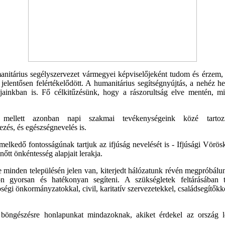
nitárius segélyszervezet vármegyei képviselőjeként tudom és érzem,
jelentősen felértékelődött. A humanitárius segítségnyújtás, a nehéz h
pjainkban is. Fő célkitűzésünk, hogy a rászorultság elve mentén, 
s mellett azonban napi szakmai tevékenységeink közé tartozik 
ezés, és egészségnevelés is.
melkedő fontosságúnak tartjuk az ifjúság nevelését is - Ifjúsági Vörö
nőtt önkéntesség alapjait lerakja.
 minden településén jelen van, kiterjedt hálózatunk révén megpróbál
ón gyorsan és hatékonyan segíteni. A szükségletek feltárásában te
égi önkormányzatokkal, civil, karitatív szervezetekkel, családsegítőkke
, böngészésre honlapunkat mindazoknak, akiket érdekel az ország l