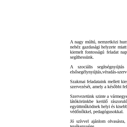
A nagy múltú, nemzetközi huma
nehéz gazdasági helyzete miatt 
kiemelt fontosságú feladat na
segíthessünk.
A szociális segítségnyújtá
elsősegélynyújtás,véradás-szerv
Szakmai feladataink mellett kie
szervezését, amely a későbbi fel
Szervezetünk szinte a vármegye
látókörünkbe kerülő rászorul
együttműködnek helyi és kisebbs
védőnőkkel, pedagógusokkal.
Jó szívvel ajánlom olvasásra
tevékenysége.