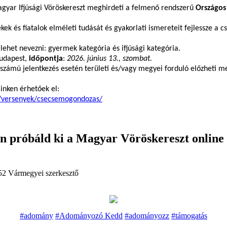
gyar Ifjúsági Vöröskereszt meghirdeti a felmenő rendszerű
Országos
kek és fiatalok elméleti tudását és gyakorlati ismereteit fejlessze a
lehet nevezni: gyermek kategória és ifjúsági kategória.
Budapest,
időpontja
:
2026. június 13., szombat.
számú jelentkezés esetén területi és/vagy megyei forduló előzheti 
linken érhetőek el:
ag/versenyek/csecsemogondozas/
 próbáld ki a Magyar Vöröskereszt online
:52
Vármegyei szerkesztő
#adomány
#Adományozó Kedd
#adományozz
#támogatás