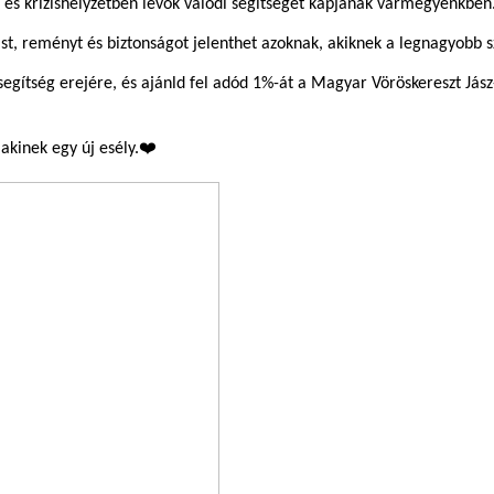
 és krízishelyzetben lévők valódi segítséget kapjanak vármegyénkben
st, reményt és biztonságot jelenthet azoknak, akiknek a legnagyobb 
 segítség erejére, és ajánld fel adód 1%-át a Magyar Vöröskereszt J
akinek egy új esély.❤️