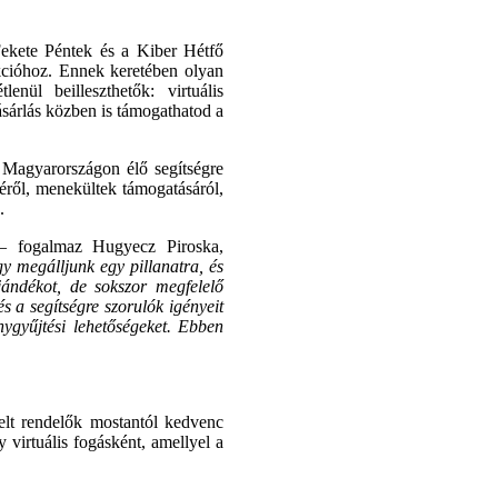
ekete Péntek és a Kiber Hétfő
kcióhoz. Ennek keretében olyan
nül beilleszthetők: virtuális
sárlás közben is támogathatod a
 Magyarországon élő segítségre
éről, menekültek támogatásáról,
.
– fogalmaz Hugyecz Piroska,
y megálljunk egy pillanatra, és
ándékot, de sokszor megfelelő
 a segítségre szorulók igényeit
ygyűjtési lehetőségeket. Ebben
elt rendelők mostantól kedvenc
 virtuális fogásként, amellyel a