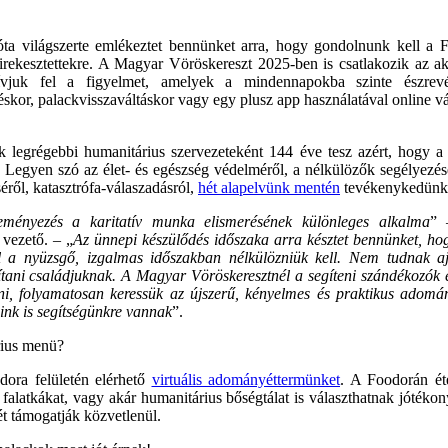
világszerte emlékeztet bennünket arra, hogy gondolnunk kell a F
irekesztettekre. A Magyar Vöröskereszt 2025-ben is csatlakozik az a
ívjuk fel a figyelmet, amelyek a mindennapokba szinte észrevétle
skor, palackvisszaváltáskor vagy egy plusz app használatával online vá
legrégebbi humanitárius szervezeteként 144 éve tesz azért, hogy a
e. Legyen szó az élet- és egészség védelméről, a nélkülözők segélyezés
éről, katasztrófa-válaszadásról,
hét alapelvünk mentén
tevékenykedünk
ényezés a karitatív munka elismerésének különleges alkalma
” 
 vezető. – „
Az ünnepi készülődés időszaka arra késztet bennünket, hog
l a nyüzsgő, izgalmas időszakban nélkülözniük kell. Nem tudnak aj
ítani családjuknak. A Magyar Vöröskeresztnél a segíteni szándékozók és
ni, folyamatosan keressük az újszerű, kényelmes és praktikus adomán
eink is segítségünkre vannak
”.
rius menü?
dora felületén elérhető
virtuális adományéttermünket
. A Foodorán ét
alatkákat, vagy akár humanitárius bőségtálat is választhatnak jótékony
 támogatják közvetlenül.