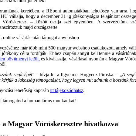
lackok most jót érnek!
amjának keretében, a REpont automatákban lehetőség van arra, h
U vállalja, hogy a december 31-ig jótékonyságra felajánlott összeg
Vöröskereszt – között osztja szét egyenlően. A szervezetünk szám
anszírozzuk majd országszerte.
: online vásárlás után támogat a webshop
zéséhez már több mint 500 magyar webshop csatlakozott, amely vállalt
 jótékony célra fordítják. Ehhez csupán annyit kell tennie a vásárlón
len bővítményt letölt
,
és kiválasztja, vásárlásai nyomán a Magyar Vörös
ből.
ozzánk segítségét
” – hívja fel a figyelmet Hugyecz Piroska. – „
A segél
t kérjük a lakosság támogatását, hogy legyen mit adnunk a hozzánk fo
yozási lehetőség kapcsán
itt tájékozódhatsz
.
 támogatod a humanitárius munkánkat!
k a Magyar Vöröskeresztre hivatkozva