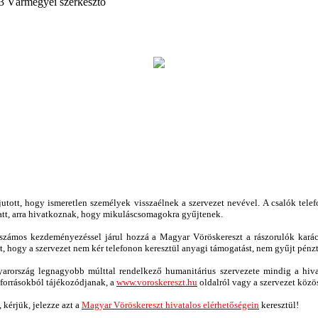
43
Vármegyei szerkesztő
tott, hogy ismeretlen személyek visszaélnek a szervezet nevével. A csalók telef
latt, arra hivatkoznak, hogy mikuláscsomagokra gyűjtenek.
 számos kezdeményezéssel járul hozzá a Magyar Vöröskereszt a rászorulók karác
t, hogy a szervezet nem kér telefonon keresztül anyagi támogatást, nem gyűjt pén
arország legnagyobb múlttal rendelkező humanitárius szervezete mindig a hivatal
 forrásokból tájékozódjanak, a
www.voroskereszt.hu
oldalról vagy a szervezet közö
 kérjük, jelezze azt a
Magyar Vöröskereszt hivatalos elérhetőségein
keresztül!