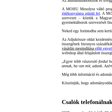
Az alumíniumdobozok és üvegpa
A MOHU Mosolyra váltó progr
jótékonyságra ajánld fel
. A MOH
szervezet – köztük a Magyar 
gyermektáborok szervezését fin
Neked egy forintodba sem kerül
Az Adjukössze oldal kezdeménye
összegének bizonyos százalékát
vásárlás megindítása
előtt egyet
webshop által felajánlott összeg
„
Egyre több rászoruló fordul h
annak, ha van mit, adunk. Azér
Még több információ és adomán
Köszönjük, hogy adományoddal
Csalók telefonálna