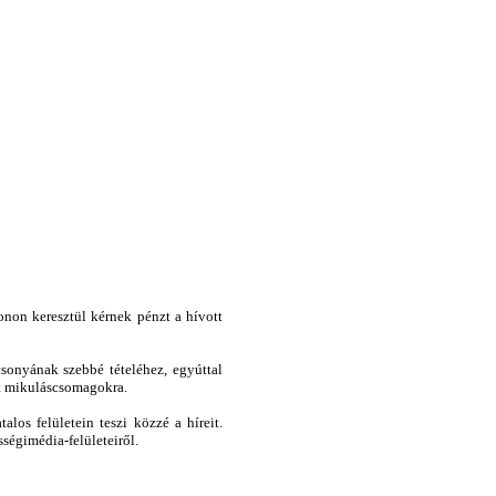
onon keresztül kérnek pénzt a hívott
sonyának szebbé tételéhez, egyúttal
zt mikuláscsomagokra.
os felületein teszi közzé a híreit.
sségimédia-felületeiről.