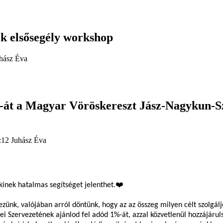
k elsősegély workshop
hász Éva
%-át a Magyar Vöröskereszt Jász-Nagykun-S
4:12
Juhász Éva
kinek hatalmas segítséget jelenthet.❤️
zünk, valójában arról döntünk, hogy az az összeg milyen célt szolgál
 Szervezetének ajánlod fel adód 1%-át, azzal közvetlenül hozzájárul