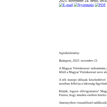
2025. november 24. hétfő, 08:
Sajtóközlemény
Budapest, 2025. november 21.
A Magyar Vöröskereszt tudomására ju
féltől a Magyar Vöröskereszt neve a
A téli ünnepi időszak közeledtével
azonban felhívja a lakosság figyelmé
Kérjük, legyen elővigyázatos! Magy
Fontos, hogy minden esetben hiteles
Amennyiben visszaéléssel találkozik,