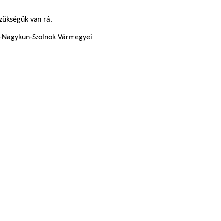
.
szükségük van rá.
ász-Nagykun-Szolnok Vármegyei