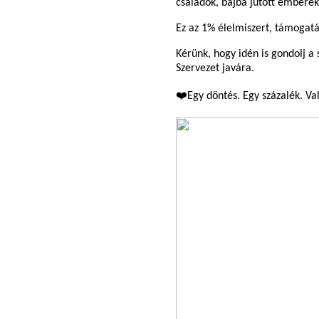
családok, bajba jutott emberek
Ez az 1% élelmiszert, támogatá
Kérünk, hogy idén is gondolj a
Szervezet javára.
❤️Egy döntés. Egy százalék. Val