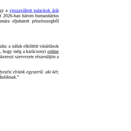
ogy a
visszaváltott palackok árát
et 2026-ban három humanitárius
ára eljuttatott pénzösszegből
a: a náluk elköltött vásárlások
ak, hogy még a karácsonyi
online
kereszt szervezete részesüljön a
yezési elvünk egyszerű: aki kér,
rdulóknak
.”