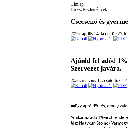
Címlap
Hírek, közlemények
Csecsenő és gyerme
2026. április 14. kedd, 09:25
Ju
Ajánld fel adód 1
Szervezet javára.
2026. március 12. csütörtök, 1
❤️Egy apró döntés, amely vala
Amikor az adó 1%-áról rendelke
Jász-Nagykun-Szolnok Vármegyei