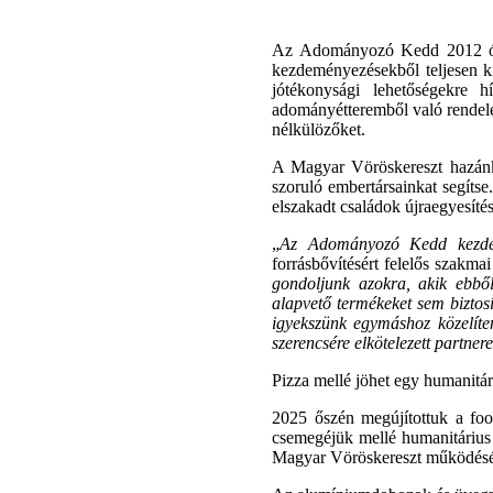
Az Adományozó Kedd 2012 óta 
kezdeményezésekből teljesen k
jótékonysági lehetőségekre h
adományétteremből való rendelé
nélkülözőket.
A Magyar Vöröskereszt hazánk 
szoruló embertársainkat segíts
elszakadt családok újraegyesítés
„
Az Adományozó Kedd kezdem
forrásbővítésért felelős szakmai
gondoljunk azokra, akik ebbő
alapvető termékeket sem biztos
igyekszünk egymáshoz közelíte
szerencsére elkötelezett partner
Pizza mellé jöhet egy humanitá
2025 őszén megújítottuk a foo
csemegéjük mellé humanitárius f
Magyar Vöröskereszt működését